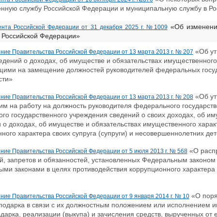
енную службу Российской Федерации и муниципальную службу в Ро
«Об изменении
ента Российской Федерации от 31 декабря 2025 г. №1009
 Российской Федерации»
«Об ут
ние Правительства Российской Федерации от 13 марта 2013 г. № 207
едений о доходах, об имуществе и обязательствах имущественног
ими на замещение должностей руководителей федеральных госу
сти»
«Об ут
ние Правительства Российской Федерации от 13 марта 2013 г. № 208
м на работу на должность руководителя федерального государств
го государственного учреждения сведений о своих доходах, об им
и о доходах, об имуществе и обязательствах имущественного харак
ного характера своих супруга (супруги) и несовершеннолетних де
«О распр
ние Правительства Российской Федерации от 5 июля 2013 г. № 568
й, запретов и обязанностей, установленных Федеральным законом 
ми законами в целях противодействия коррупционного характера с
«О поря
ние Правительства Российской Федерации от 9 января 2014 г. № 10
подарка в связи с их должностным положением или исполнением и
одарка, реализации (выкупа) и зачисления средств, вырученных от