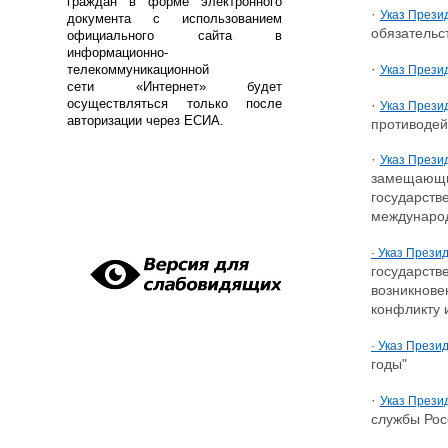
граждан в форме электронного
·
Указ Прези
документа с использованием
обязательс
официального сайта в
информационно-
·
телекоммуникационной
Указ Прези
сети «Интернет» будет
осуществляться только после
·
Указ Прези
авторизации через ЕСИА.
противодей
·
Указ Презид
замещающим
государств
международ
· Указ Прези
государств
возникнове
конфликту 
· Указ Прези
годы"
·
Указ Прези
службы Рос