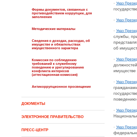
·
Указ Презид
государств
Формы документов, связанных с
противодействием коррупции, для
заполнения
·
Указ Презид
Методические материалы
·
Указ Презид
службы, пр
Сведения о доходах, расходах, об
представля
имуществе и обязательствах
об имущест
имущественного характера
·
Указ Презид
Комиссия по соблюдению
требований к служебному
должностей
поведению и урегулированию
имуществе 
конфликта интересов
(аттестационная комиссия)
·
Указ Прези
Антикоррупционное просвещение
гражданами
государств
поведению
ДОКУМЕНТЫ
·
Указ Прези
Национальн
ЭЛЕКТРОННОЕ ПРАВИТЕЛЬСТВО
·
Указ Прези
ПРЕСС-ЦЕНТР
федеральны