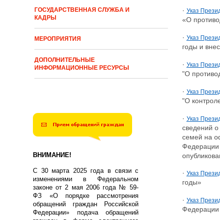
ГОСУДАРСТВЕННАЯ СЛУЖБА И
·
Указ Прези
КАДРЫ
«О противо
·
Указ Презид
МЕРОПРИЯТИЯ
годы и вне
ДОПОЛНИТЕЛЬНЫЕ
·
Указ Презид
ИНФОРМАЦИОННЫЕ РЕСУРСЫ
"О противо
·
Указ Презид
"О контрол
·
Указ Прези
сведений о
семей на о
Федерации 
ВНИМАНИЕ!
опубликова
С 30 марта 2025 года в связи с
·
Указ Прези
изменениями в Федеральном
годы»
законе от 2 мая 2006 года № 59-
ФЗ «О порядке рассмотрения
·
Указ Прези
обращений граждан Российской
Федерации 
Федерации» подача обращений