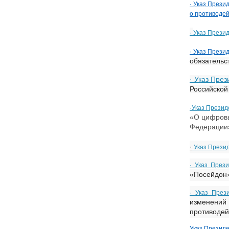
· Указ Прези
о противодей
·
Указ Презид
· Указ Прези
обязательс
· Указ Пре
Российской
·Указ Презид
«О цифровы
Федерации
·
Указ Презид
· Указ През
«Посейдон»
· Указ През
изменени
противодей
Указ Президе