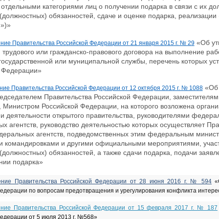
отдельными категориями лиц о получении подарка в связи с их 
(должностных) обязанностей, сдаче и оценке подарка, реализации (
»)»
«Об ут
ние Правительства Российской Федерации от 21 января 2015 г. № 29
 трудового или гражданско-правового договора на выполнение раб
государственной или муниципальной службы, перечень которых у
 Федерации»
«Об 
ние Правительства Российской Федерации от 12 октября 2015 г. № 1088
едседателем Правительства Российской Федерации, заместителям
 Министром Российской Федерации, на которого возложена органи
и деятельности открытого правительства, руководителями федера
х агентств, руководство деятельностью которых осуществляет Пр
деральных агентств, подведомственных этим федеральным минист
 командировками и другими официальными мероприятиями, участ
(должностных) обязанностей, а также сдачи подарка, подачи заявл
нии подарка»
ение Правительства Российской Федерации от 28 июня 2016 г. № 594
«
Федерации по вопросам предотвращения и урегулирования конфликта интере
ение Правительства Российской Федерации от 15 февраля 2017 г. № 187
едерации от 5 июля 2013 г. №568»