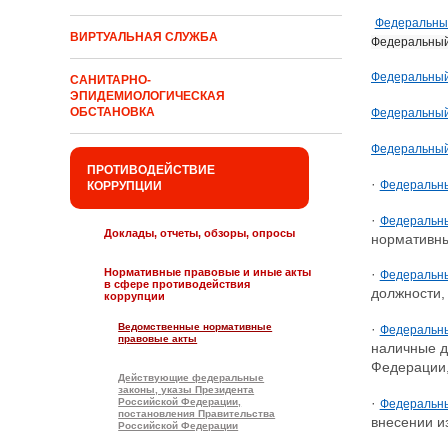
Федеральный
ВИРТУАЛЬНАЯ СЛУЖБА
Федеральный
Федеральный 
САНИТАРНО-
ЭПИДЕМИОЛОГИЧЕСКАЯ
ОБСТАНОВКА
Федеральный 
Федеральный 
ПРОТИВОДЕЙСТВИЕ
·
Федеральный
КОРРУПЦИИ
·
Федеральны
Доклады, отчеты, обзоры, опросы
нормативны
Нормативные правовые и иные акты
·
Федеральный
в сфере противодействия
должности,
коррупции
·
Ведомственные нормативные
Федеральны
правовые акты
наличные д
Федерации,
Действующие федеральные
законы, указы Президента
·
Российской Федерации,
Федеральны
постановления Правительства
внесении и
Российской Федерации