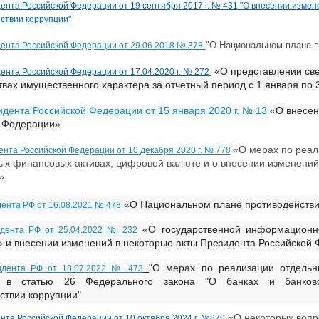
дента Российской Федерации от 19 сентября 2017 г. № 431
"О внесении измен
ствии коррупции"
"О Национальном плане пр
ента Российской Федерации от 29.06.2018 № 378
«О представлении све
дента Российской Федерации от 17.04.2020 г. № 272
твах имущественного характера за отчетный период с 1 января по 3
зидента Российской Федерации от 15 января 2020 г. № 13
«О внесен
 Федерации»
«О мерах по реал
ента Российской Федерации от 10 декабря 2020 г. № 778
х финансовых активах, цифровой валюте и о внесении изменений 
»
«О Национальном плане противодействия
ента РФ от 16.08.2021 № 478
«О государственной информационно
идента РФ от 25.04.2022 № 232
 и внесении изменений в некоторые акты Президента Российской
"О мерах по реализации отдельн
идента РФ от 18.07.2022 № 473
й в статью 26 Федерального закона "О банках и банков
ствии коррупции"
«О некоторых вопр
нта Российской Федерации от 10 октября 2024 г. №870