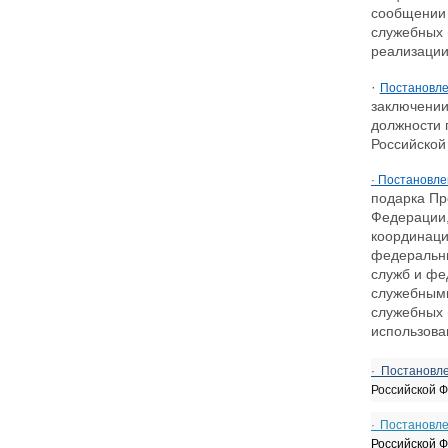
сообщении 
служебных 
реализации
·
Постановле
заключении
должности 
Российской
· Постановле
подарка Пр
Федерации,
координаци
федеральны
служб и фе
служебными
служебных 
использова
· Постановл
Российской 
· Постановл
Российской Ф