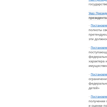
государств
Указ Презид
президента
·
Постановле
полноты св
претендующ
эти должно
·
Постановле
поступающи
федерально
характера 
имуществен
·
Постановле
ограничени
федеральны
детей»
·
Постановле
получении 
и оценки п