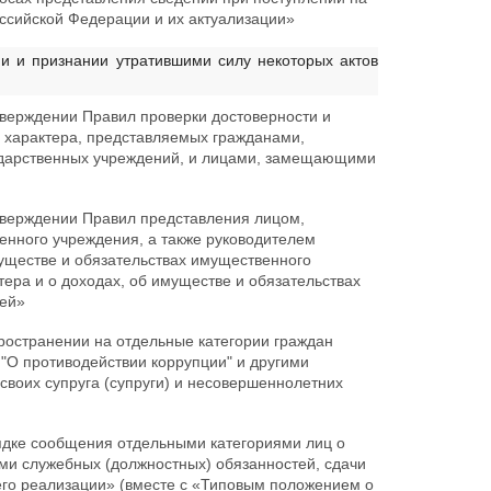
ссийской Федерации и их актуализации»
 и признании утратившими силу некоторых актов
верждении Правил проверки достоверности и
о характера, представляемых гражданами,
дарственных учреждений, и лицами, замещающими
верждении Правил представления лицом,
енного учреждения, а также руководителем
уществе и обязательствах имущественного
тера и о доходах, об имуществе и обязательствах
тей»
остранении на отдельные категории граждан
"О противодействии коррупции" и другими
воих супруга (супруги) и несовершеннолетних
дке сообщения отдельными категориями лиц о
ми служебных (должностных) обязанностей, сдачи
 его реализации» (вместе с «Типовым положением о