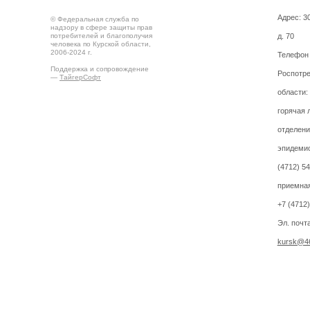
Адрес: 30
© Федеральная служба по
надзору в сфере защиты прав
потребителей и благополучия
д. 70
человека по Курской области,
2006-2024 г.
Телефон
Поддержка и сопровождение
Роспотре
—
ТайгерСофт
области:
горячая 
отделени
эпидемио
(4712) 5
приемная
+7 (4712
Эл. почта
kursk@46