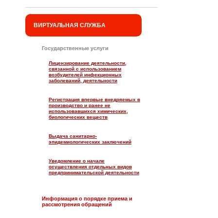
ВИРТУАЛЬНАЯ СЛУЖБА
Государственные услуги
Лицензирование деятельности,
связанной с использованием
возбудителей инфекционных
заболеваний, деятельности
Регистрация впервые внедряемых в
производство и ранее не
использовавшихся химических,
биологических веществ
Выдача санитарно-
эпидемиологических заключений
Уведомление о начале
осуществления отдельных видов
предпринимательской деятельности
Информация о порядке приема и
рассмотрения обращений