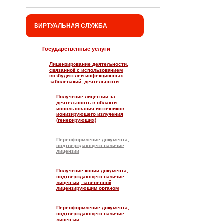
ВИРТУАЛЬНАЯ СЛУЖБА
Государственные услуги
Лицензирование деятельности,
связанной с использованием
возбудителей инфекционных
заболеваний, деятельности
Получение лицензии на
деятельность в области
использования источников
ионизирующего излучения
(генерирующих)
Переоформление документа,
подтверждающего наличие
лицензии
Получение копии документа,
подтверждающего наличие
лицензии, заверенной
лицензирующим органом
Переоформление документа,
подтверждающего наличие
лицензии