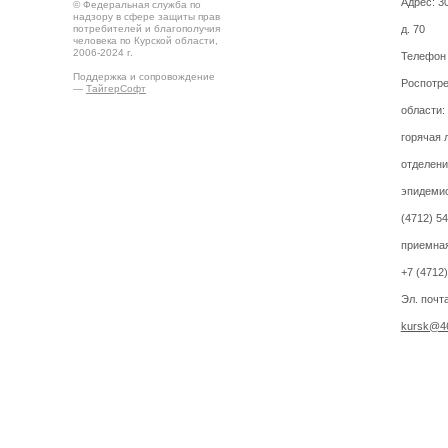
Адрес: 30
© Федеральная служба по
надзору в сфере защиты прав
потребителей и благополучия
д. 70
человека по Курской области,
2006-2024 г.
Телефон
Поддержка и сопровождение
Роспотре
—
ТайгерСофт
области:
горячая 
отделени
эпидемио
(4712) 5
приемная
+7 (4712
Эл. почта
kursk@46