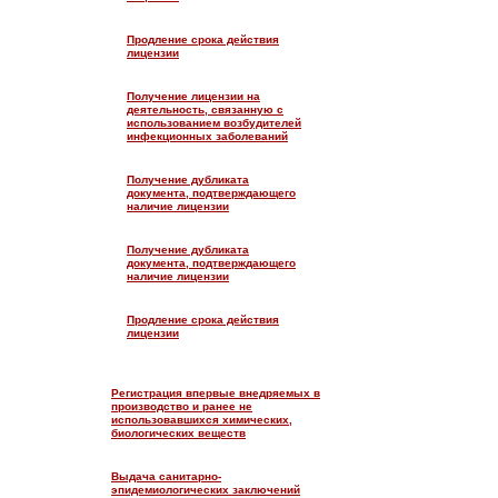
Продление срока действия
лицензии
Получение лицензии на
деятельность, связанную с
использованием возбудителей
инфекционных заболеваний
Получение дубликата
документа, подтверждающего
наличие лицензии
Получение дубликата
документа, подтверждающего
наличие лицензии
Продление срока действия
лицензии
Регистрация впервые внедряемых в
производство и ранее не
использовавшихся химических,
биологических веществ
Выдача санитарно-
эпидемиологических заключений