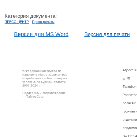
Категория документа:
ПРЕСС-ЦЕНТР
Пресс-релизы
Версия для MS Word
Версия для печати
Адрес: 30
© Федеральная служба по
надзору в сфере защиты прав
потребителей и благополучия
д. 70
человека по Курской области,
2006-2024 г.
Телефон
Поддержка и сопровождение
Роспотре
—
ТайгерСофт
области:
горячая 
отделени
эпидемио
(4712) 5