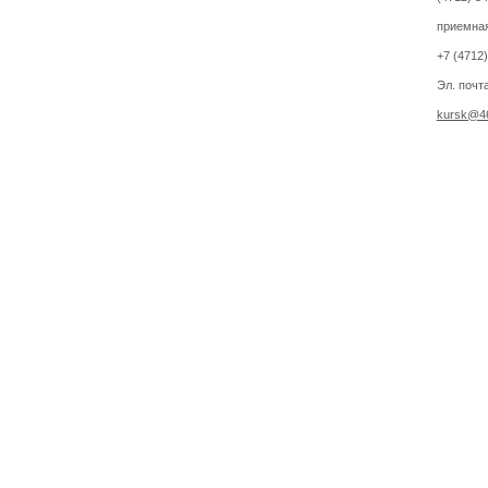
приемная
+7 (4712
Эл. почта
kursk@46